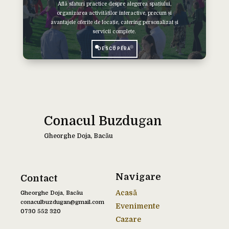
Află sfaturi practice despre alegerea spațiului,
organizarea activităților interactive, precum și
avantajele oferite de locație, catering personalizat și
servicii complete.
DESCOPERĂ
Conacul Buzdugan
Gheorghe Doja, Bacău
Navigare
Contact
Acasă
Gheorghe Doja, Bacău
conaculbuzdugan@gmail.com
Evenimente
0730 552 320
Cazare