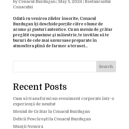
by
Conacul Buzdugan
|
May 8, 2024
|
Restaurantul
Conacului
Odată cu venirea zilelor însorite, Conacul
Buzdugan îți deschide porțile către o lume de
arome și gusturi autentice. Cu un meniu de grătar
pregătit cu pasiune și măiestrie, te invităm să te
bucuri de cele mai savuroase preparate în
atmosfera plină de farmec a terasei...
Search
Recent Posts
Cum să transformi un eveniment corporate într-o
experiență de neuitat
Meniul de Grătar la Conacul Buzdugan
Delicii Pescărești la Conacul Buzdugan
Munții Nemira